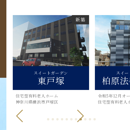
築
新築
令
スイートガーデン
スイ
柏原法善寺駅前
枚
令和5年12月オープン
住宅型有料老人
住宅型有料老人ホーム 柏原市
枚方市禁野本町