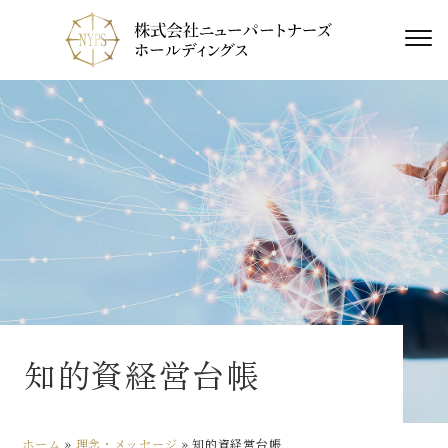
知的資経営台帳
ホーム
»
理念・メッセージ
»
知的資経営台帳