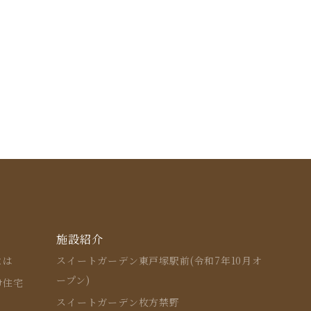
施設紹介
とは
スイートガーデン東戸塚駅前(令和7年10月オ
ープン)
け住宅
スイートガーデン枚方禁野