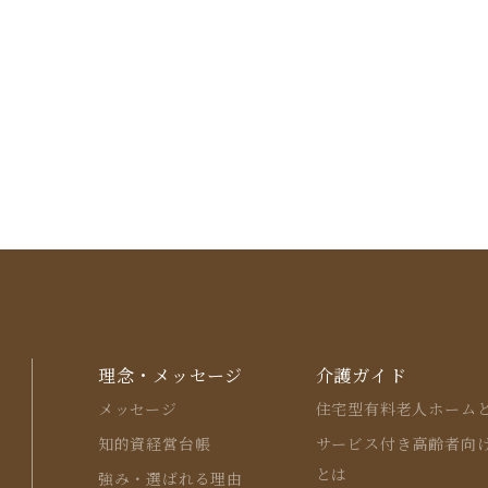
理念・メッセージ
介護ガイド
メッセージ
住宅型有料⽼⼈ホーム
知的資経営台帳
サービス付き⾼齢者向
とは
強み・選ばれる理由